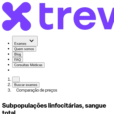
Exames
Quem somos
Blog
FAQ
Consultas Médicas
Buscar exames
Comparação de preços
Subpopulações linfocitárias, sangue
total