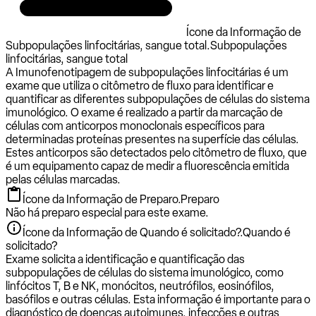
Ícone da Informação de
Subpopulações linfocitárias, sangue total.
Subpopulações
linfocitárias, sangue total
A Imunofenotipagem de subpopulações linfocitárias é um
exame que utiliza o citômetro de fluxo para identificar e
quantificar as diferentes subpopulações de células do sistema
imunológico. O exame é realizado a partir da marcação de
células com anticorpos monoclonais específicos para
determinadas proteínas presentes na superfície das células.
Estes anticorpos são detectados pelo citômetro de fluxo, que
é um equipamento capaz de medir a fluorescência emitida
pelas células marcadas.
Ícone da Informação de Preparo.
Preparo
Não há preparo especial para este exame.
Ícone da Informação de Quando é solicitado?.
Quando é
solicitado?
Exame solicita a identificação e quantificação das
subpopulações de células do sistema imunológico, como
linfócitos T, B e NK, monócitos, neutrófilos, eosinófilos,
basófilos e outras células. Esta informação é importante para o
diagnóstico de doenças autoimunes, infecções e outras