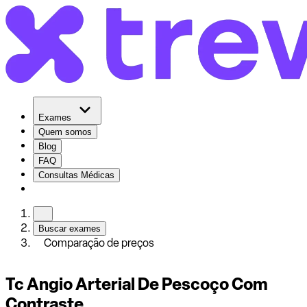
Exames
Quem somos
Blog
FAQ
Consultas Médicas
Buscar exames
Comparação de preços
Tc Angio Arterial De Pescoço Com
Contraste