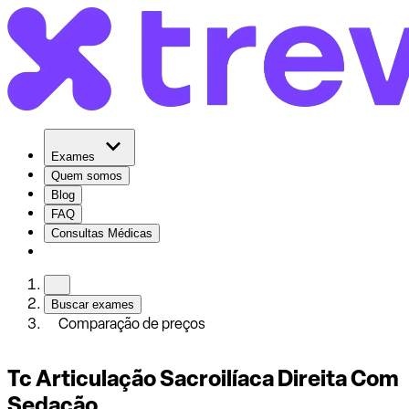
Exames
Quem somos
Blog
FAQ
Consultas Médicas
Buscar exames
Comparação de preços
Tc Articulação Sacroilíaca Direita Com
Sedação