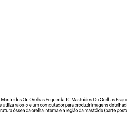
C Mastoides Ou Orelhas Esquerda.
TC Mastoides Ou Orelhas Esqu
tiliza raios-x e um computador para produzir imagens detalhada
tura óssea da orelha interna e a região da mastóide (parte poste