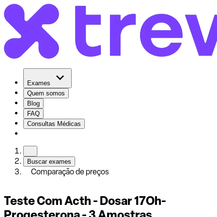
Exames
Quem somos
Blog
FAQ
Consultas Médicas
Buscar exames
Comparação de preços
Teste Com Acth - Dosar 17Oh-
Progesterona - 3 Amostras