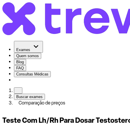
Exames
Quem somos
Blog
FAQ
Consultas Médicas
Buscar exames
Comparação de preços
Teste Com Lh/Rh Para Dosar Testoster