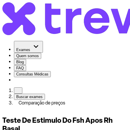
Exames
Quem somos
Blog
FAQ
Consultas Médicas
Buscar exames
Comparação de preços
Teste De Estimulo Do Fsh Apos Rh
Basal