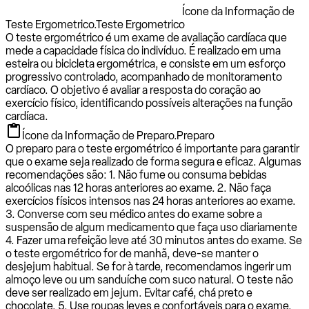
Ícone da Informação de
Teste Ergometrico.
Teste Ergometrico
O teste ergométrico é um exame de avaliação cardíaca que
mede a capacidade física do indivíduo. É realizado em uma
esteira ou bicicleta ergométrica, e consiste em um esforço
progressivo controlado, acompanhado de monitoramento
cardíaco. O objetivo é avaliar a resposta do coração ao
exercício físico, identificando possíveis alterações na função
cardíaca.
Ícone da Informação de Preparo.
Preparo
O preparo para o teste ergométrico é importante para garantir
que o exame seja realizado de forma segura e eficaz. Algumas
recomendações são: 1. Não fume ou consuma bebidas
alcoólicas nas 12 horas anteriores ao exame. 2. Não faça
exercícios físicos intensos nas 24 horas anteriores ao exame.
3. Converse com seu médico antes do exame sobre a
suspensão de algum medicamento que faça uso diariamente
4. Fazer uma refeição leve até 30 minutos antes do exame. Se
o teste ergométrico for de manhã, deve-se manter o
desjejum habitual. Se for à tarde, recomendamos ingerir um
almoço leve ou um sanduíche com suco natural. O teste não
deve ser realizado em jejum. Evitar café, chá preto e
chocolate. 5. Use roupas leves e confortáveis para o exame.