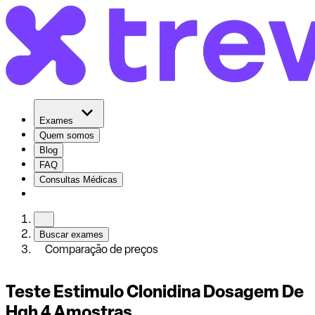
Exames
Quem somos
Blog
FAQ
Consultas Médicas
Buscar exames
Comparação de preços
Teste Estimulo Clonidina Dosagem De
Hgh 4 Amostras