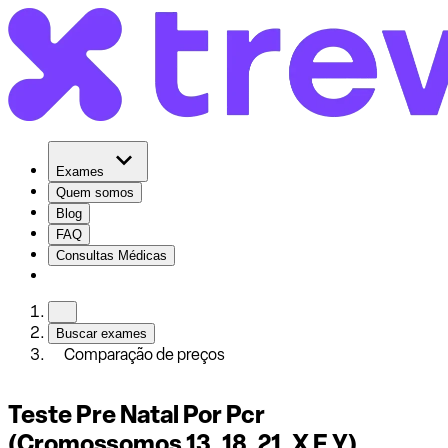
Exames
Quem somos
Blog
FAQ
Consultas Médicas
Buscar exames
Comparação de preços
Teste Pre Natal Por Pcr
(Cromossomos 13, 18, 21, X E Y)