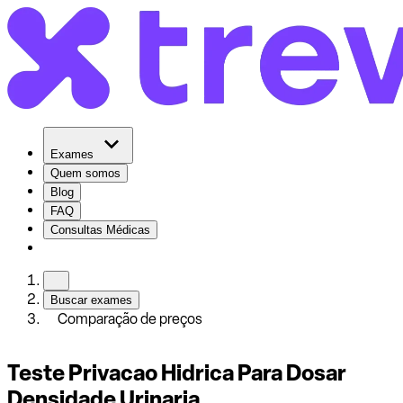
Exames
Quem somos
Blog
FAQ
Consultas Médicas
Buscar exames
Comparação de preços
Teste Privacao Hidrica Para Dosar
Densidade Urinaria