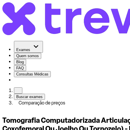
Exames
Quem somos
Blog
FAQ
Consultas Médicas
Buscar exames
Comparação de preços
Tomografia Computadorizada Articulaç
Coxofemoral Ou Joelho Ou Tornozelo) - 