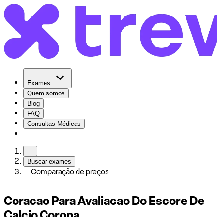
Exames
Quem somos
Blog
FAQ
Consultas Médicas
Buscar exames
Comparação de preços
Coracao Para Avaliacao Do Escore De
Calcio Corona