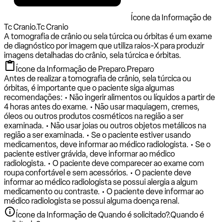
Ícone da Informação de
Tc Cranio.
Tc Cranio
A tomografia de crânio ou sela túrcica ou órbitas é um exame
de diagnóstico por imagem que utiliza raios-X para produzir
imagens detalhadas do crânio, sela túrcica e órbitas.
Ícone da Informação de Preparo.
Preparo
Antes de realizar a tomografia de crânio, sela túrcica ou
órbitas, é importante que o paciente siga algumas
recomendações: • Não ingerir alimentos ou líquidos a partir de
4 horas antes do exame. • Não usar maquiagem, cremes,
óleos ou outros produtos cosméticos na região a ser
examinada. • Não usar joias ou outros objetos metálicos na
região a ser examinada. • Se o paciente estiver usando
medicamentos, deve informar ao médico radiologista. • Se o
paciente estiver grávida, deve informar ao médico
radiologista. • O paciente deve comparecer ao exame com
roupa confortável e sem acessórios. • O paciente deve
informar ao médico radiologista se possui alergia a algum
medicamento ou contraste. • O paciente deve informar ao
médico radiologista se possui alguma doença renal.
Ícone da Informação de Quando é solicitado?.
Quando é