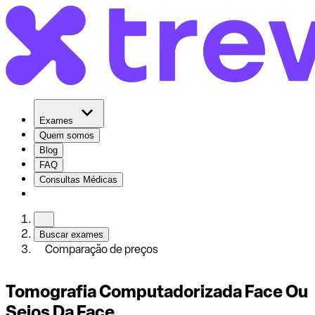
Exames
Quem somos
Blog
FAQ
Consultas Médicas
Buscar exames
Comparação de preços
Tomografia Computadorizada Face Ou
Seios Da Face