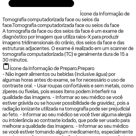
Ícone da Informação de
Tomografia computadorizada face ou seios da
face.
Tomografia computadorizada face ou seios da face
A tomografia da face ou dos seios da face é um exame de
diagnóstico por imagem que utiliza raios-X para produzir
imagens tridimensionais do crânio, dos seios da face e das
estruturas adjacentes. O exame é realizado em um scanner de
tomografia computadorizada (TC) e geralmente dura de 15 a
30 minutos.
Ícone da Informação de Preparo.
Preparo
- Não ingerir alimentos ou bebidas (inclusive água) por
algumas horas antes do exame, se for necessário o uso de
contraste oral. - Usar roupas confortáveis e sem metais, como
zíperes ou fivelas, pois esses itens podem interferir na
qualidade das imagens. - Informar ao seu médico se você
estiver grávida ou se houver possibilidade de gravidez, pois a
radiação ionizante utilizada na tomografia pode ser prejudicial
ao feto. - Informar ao seu médico se você tiver alguma alergia
ou intolerância ao contraste iodado, que pode ser usado para
melhorar a qualidade das imagens. - Informar ao seu médico
se você estiver tomando algum medicamento, especialmente