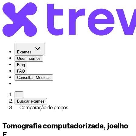
Exames
Quem somos
Blog
FAQ
Consultas Médicas
Buscar exames
Comparação de preços
Tomografia computadorizada, joelho
E