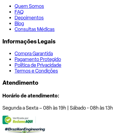
Quem Somos
FAQ
Depoimentos
Blog
Consultas Médicas
Informações Legais
Compra Garantida
Pagamento Protegido
Política de Privacidade
Termos e Condições
Atendimento
Horário de atendimento:
Segunda a Sexta – 08h às 19h | Sábado - 08h às 13h