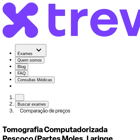
Exames
Quem somos
Blog
FAQ
Consultas Médicas
Buscar exames
Comparação de preços
Tomografia Computadorizada
Pescoço (Partes Moles, Laringe,