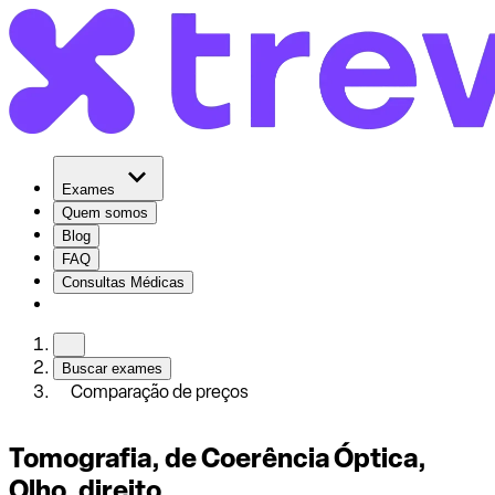
Exames
Quem somos
Blog
FAQ
Consultas Médicas
Buscar exames
Comparação de preços
Tomografia, de Coerência Óptica,
Olho, direito