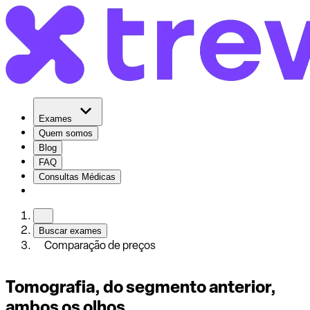
Exames
Quem somos
Blog
FAQ
Consultas Médicas
Buscar exames
Comparação de preços
Tomografia, do segmento anterior,
ambos os olhos