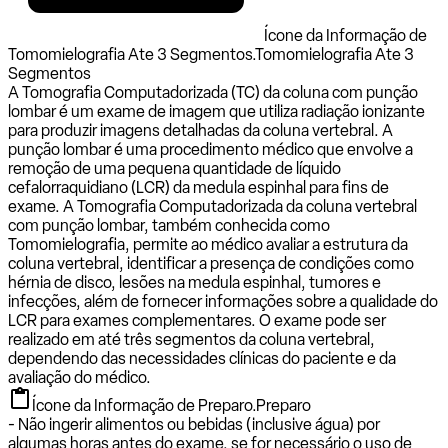
Ícone da Informação de
Tomomielografia Ate 3 Segmentos.
Tomomielografia Ate 3
Segmentos
A Tomografia Computadorizada (TC) da coluna com punção
lombar é um exame de imagem que utiliza radiação ionizante
para produzir imagens detalhadas da coluna vertebral. A
punção lombar é uma procedimento médico que envolve a
remoção de uma pequena quantidade de líquido
cefalorraquidiano (LCR) da medula espinhal para fins de
exame. A Tomografia Computadorizada da coluna vertebral
com punção lombar, também conhecida como
Tomomielografia, permite ao médico avaliar a estrutura da
coluna vertebral, identificar a presença de condições como
hérnia de disco, lesões na medula espinhal, tumores e
infecções, além de fornecer informações sobre a qualidade do
LCR para exames complementares. O exame pode ser
realizado em até três segmentos da coluna vertebral,
dependendo das necessidades clínicas do paciente e da
avaliação do médico.
Ícone da Informação de Preparo.
Preparo
- Não ingerir alimentos ou bebidas (inclusive água) por
algumas horas antes do exame, se for necessário o uso de