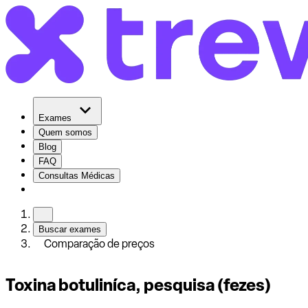
Exames
Quem somos
Blog
FAQ
Consultas Médicas
Buscar exames
Comparação de preços
Toxina botuliníca, pesquisa (fezes)