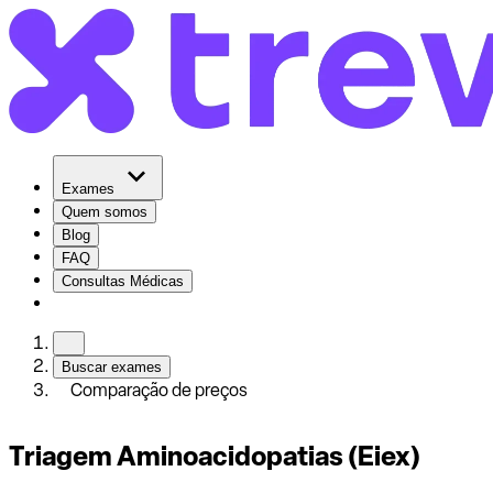
Exames
Quem somos
Blog
FAQ
Consultas Médicas
Buscar exames
Comparação de preços
Triagem Aminoacidopatias (Eiex)