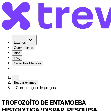
Exames
Quem somos
Blog
FAQ
Consultas Médicas
Buscar exames
Comparação de preços
TROFOZOÍTO DE ENTAMOEBA
HISTOLYTICA/DISPAR, PESǪUISA