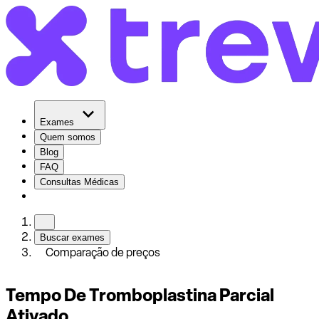
Exames
Quem somos
Blog
FAQ
Consultas Médicas
Buscar exames
Comparação de preços
Tempo De Tromboplastina Parcial
Ativado