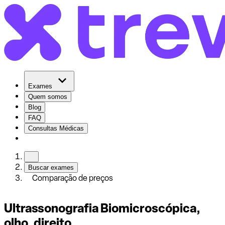
Exames
Quem somos
Blog
FAQ
Consultas Médicas
Buscar exames
Comparação de preços
Ultrassonografia Biomicroscópica,
olho, direito