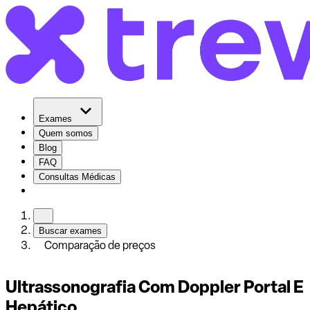
Exames
Quem somos
Blog
FAQ
Consultas Médicas
Buscar exames
Comparação de preços
Ultrassonografia Com Doppler Portal E
Hepático