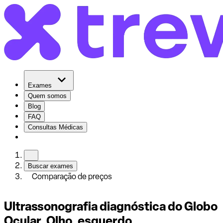
Exames
Quem somos
Blog
FAQ
Consultas Médicas
Buscar exames
Comparação de preços
Ultrassonografia diagnóstica do Globo
Ocular, Olho, esquerdo