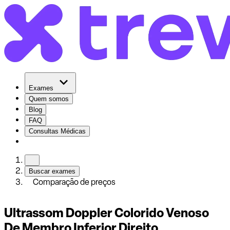
Exames
Quem somos
Blog
FAQ
Consultas Médicas
Buscar exames
Comparação de preços
Ultrassom Doppler Colorido Venoso
De Membro Inferior Direito