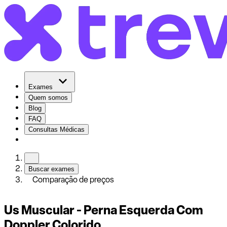
Exames
Quem somos
Blog
FAQ
Consultas Médicas
Buscar exames
Comparação de preços
Us Muscular - Perna Esquerda Com
Doppler Colorido