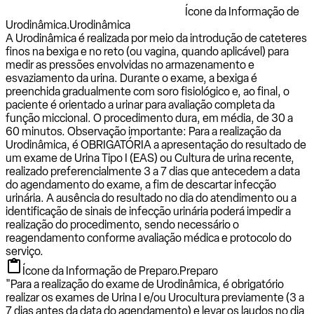
Ícone da Informação de
Urodinâmica.
Urodinâmica
A Urodinâmica é realizada por meio da introdução de cateteres
finos na bexiga e no reto (ou vagina, quando aplicável) para
medir as pressões envolvidas no armazenamento e
esvaziamento da urina. Durante o exame, a bexiga é
preenchida gradualmente com soro fisiológico e, ao final, o
paciente é orientado a urinar para avaliação completa da
função miccional. O procedimento dura, em média, de 30 a
60 minutos. Observação importante: Para a realização da
Urodinâmica, é OBRIGATÓRIA a apresentação do resultado de
um exame de Urina Tipo I (EAS) ou Cultura de urina recente,
realizado preferencialmente 3 a 7 dias que antecedem a data
do agendamento do exame, a fim de descartar infecção
urinária. A ausência do resultado no dia do atendimento ou a
identificação de sinais de infecção urinária poderá impedir a
realização do procedimento, sendo necessário o
reagendamento conforme avaliação médica e protocolo do
serviço.
Ícone da Informação de Preparo.
Preparo
"Para a realização do exame de Urodinâmica, é obrigatório
realizar os exames de Urina I e/ou Urocultura previamente (3 a
7 dias antes da data do agendamento) e levar os laudos no dia