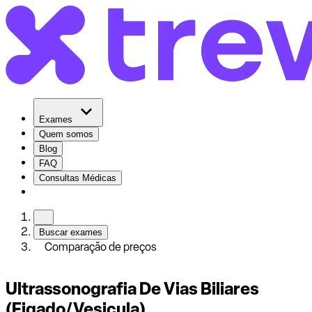
Exames
Quem somos
Blog
FAQ
Consultas Médicas
Buscar exames
Comparação de preços
Ultrassonografia De Vias Biliares
(Figado/Vesicula)