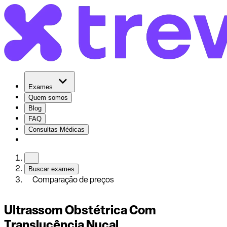
Exames
Quem somos
Blog
FAQ
Consultas Médicas
Buscar exames
Comparação de preços
Ultrassom Obstétrica Com
Translucência Nucal