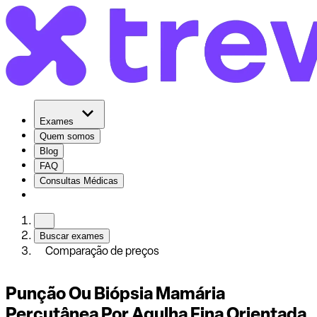
Exames
Quem somos
Blog
FAQ
Consultas Médicas
Buscar exames
Comparação de preços
Punção Ou Biópsia Mamária
Percutânea Por Agulha Fina Orientada