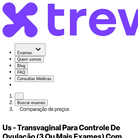
Exames
Quem somos
Blog
FAQ
Consultas Médicas
Buscar exames
Comparação de preços
Us - Transvaginal Para Controle De
Ovulação (3 Ou Mais Exames) Com