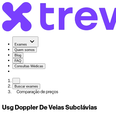
Exames
Quem somos
Blog
FAQ
Consultas Médicas
Buscar exames
Comparação de preços
Usg Doppler De Veias Subclávias