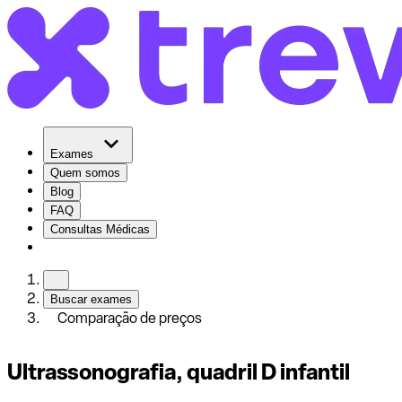
Exames
Quem somos
Blog
FAQ
Consultas Médicas
Buscar exames
Comparação de preços
Ultrassonografia, quadril D infantil