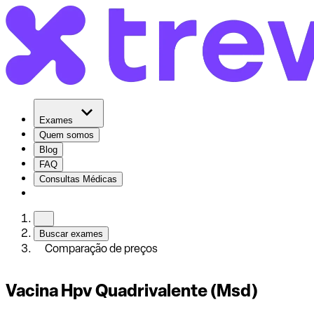
Exames
Quem somos
Blog
FAQ
Consultas Médicas
Buscar exames
Comparação de preços
Vacina Hpv Quadrivalente (Msd)