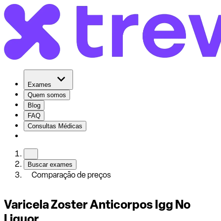
Exames
Quem somos
Blog
FAQ
Consultas Médicas
Buscar exames
Comparação de preços
Varicela Zoster Anticorpos Igg No
Liquor