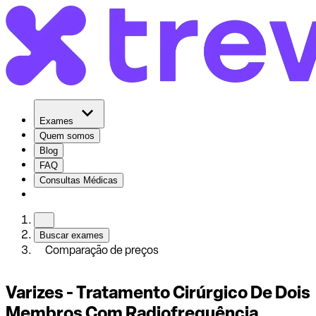
Exames
Quem somos
Blog
FAQ
Consultas Médicas
Buscar exames
Comparação de preços
Varizes - Tratamento Cirúrgico De Dois
Membros Com Radiofrequência