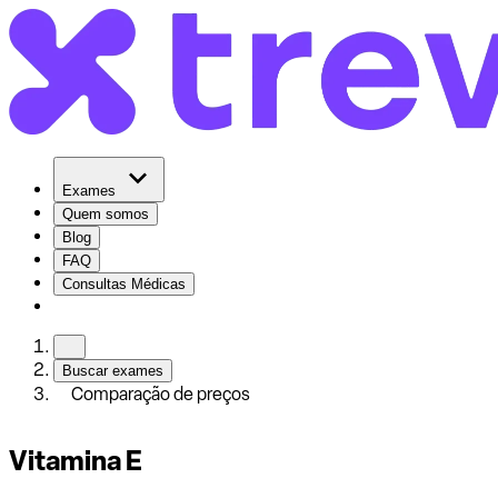
Exames
Quem somos
Blog
FAQ
Consultas Médicas
Buscar exames
Comparação de preços
Vitamina E