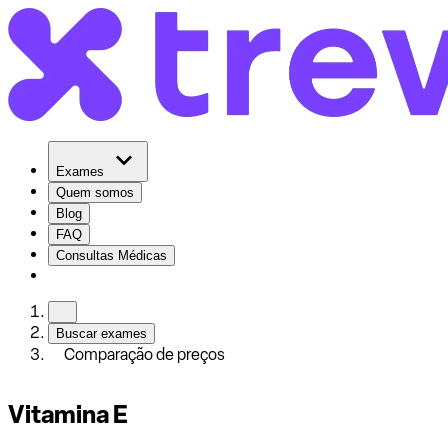
Exames
Quem somos
Blog
FAQ
Consultas Médicas
Buscar exames
Comparação de preços
Vitamina E