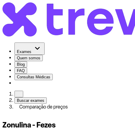
Exames
Quem somos
Blog
FAQ
Consultas Médicas
Buscar exames
Comparação de preços
Zonulina - Fezes