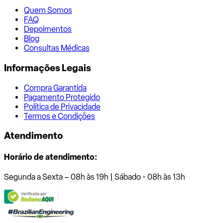
Quem Somos
FAQ
Depoimentos
Blog
Consultas Médicas
Informações Legais
Compra Garantida
Pagamento Protegido
Política de Privacidade
Termos e Condições
Atendimento
Horário de atendimento:
Segunda a Sexta – 08h às 19h | Sábado - 08h às 13h