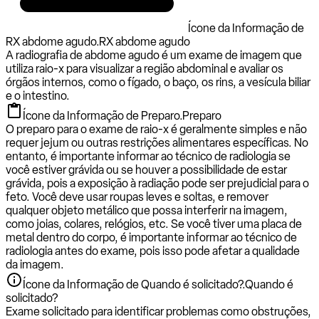
Ícone da Informação de
RX abdome agudo.
RX abdome agudo
A radiografia de abdome agudo é um exame de imagem que
utiliza raio-x para visualizar a região abdominal e avaliar os
órgãos internos, como o fígado, o baço, os rins, a vesícula biliar
e o intestino.
Ícone da Informação de Preparo.
Preparo
O preparo para o exame de raio-x é geralmente simples e não
requer jejum ou outras restrições alimentares específicas. No
entanto, é importante informar ao técnico de radiologia se
você estiver grávida ou se houver a possibilidade de estar
grávida, pois a exposição à radiação pode ser prejudicial para o
feto. Você deve usar roupas leves e soltas, e remover
qualquer objeto metálico que possa interferir na imagem,
como joias, colares, relógios, etc. Se você tiver uma placa de
metal dentro do corpo, é importante informar ao técnico de
radiologia antes do exame, pois isso pode afetar a qualidade
da imagem.
Ícone da Informação de Quando é solicitado?.
Quando é
solicitado?
Exame solicitado para identificar problemas como obstruções,