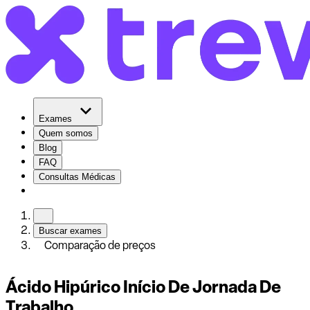
Exames
Quem somos
Blog
FAQ
Consultas Médicas
Buscar exames
Comparação de preços
Ácido Hipúrico Início De Jornada De
Trabalho