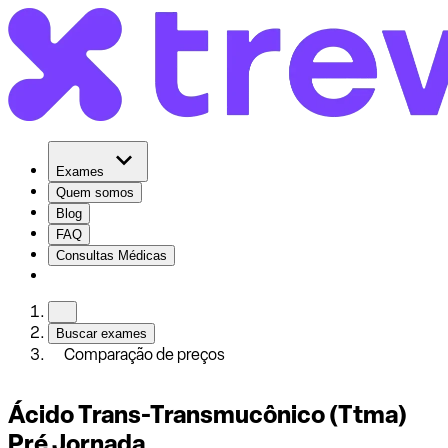
Exames
Quem somos
Blog
FAQ
Consultas Médicas
Buscar exames
Comparação de preços
Ácido Trans-Transmucônico (Ttma)
Pré Jornada