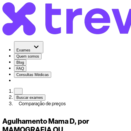
Exames
Quem somos
Blog
FAQ
Consultas Médicas
Buscar exames
Comparação de preços
Agulhamento Mama D, por
MAMOGRAFIA OU