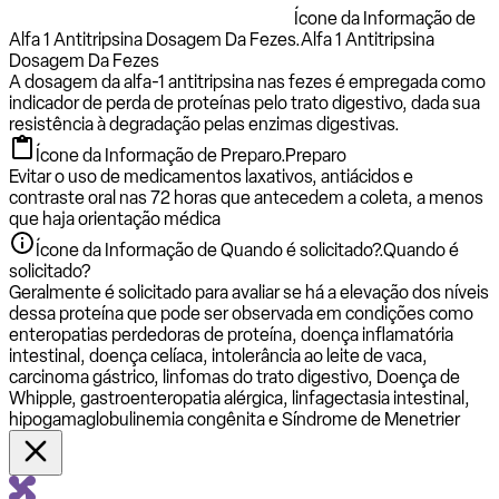
Ícone da Informação de
Alfa 1 Antitripsina Dosagem Da Fezes.
Alfa 1 Antitripsina
Dosagem Da Fezes
A dosagem da alfa-1 antitripsina nas fezes é empregada como
indicador de perda de proteínas pelo trato digestivo, dada sua
resistência à degradação pelas enzimas digestivas.
Ícone da Informação de Preparo.
Preparo
Evitar o uso de medicamentos laxativos, antiácidos e
contraste oral nas 72 horas que antecedem a coleta, a menos
que haja orientação médica
Ícone da Informação de Quando é solicitado?.
Quando é
solicitado?
Geralmente é solicitado para avaliar se há a elevação dos níveis
dessa proteína que pode ser observada em condições como
enteropatias perdedoras de proteína, doença inflamatória
intestinal, doença celíaca, intolerância ao leite de vaca,
carcinoma gástrico, linfomas do trato digestivo, Doença de
Whipple, gastroenteropatia alérgica, linfagectasia intestinal,
hipogamaglobulinemia congênita e Síndrome de Menetrier