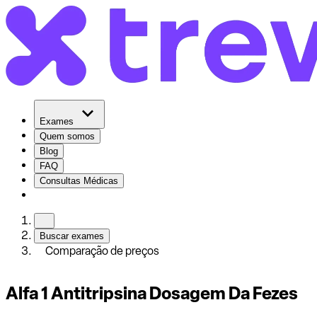
Exames
Quem somos
Blog
FAQ
Consultas Médicas
Buscar exames
Comparação de preços
Alfa 1 Antitripsina Dosagem Da Fezes