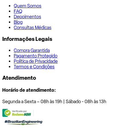
Quem Somos
FAQ
Depoimentos
Blog
Consultas Médicas
Informações Legais
Compra Garantida
Pagamento Protegido
Política de Privacidade
Termos e Condições
Atendimento
Horário de atendimento:
Segunda a Sexta – 08h às 19h | Sábado - 08h às 13h