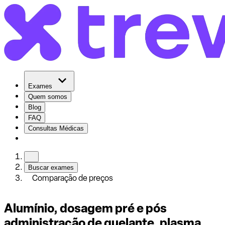
Exames
Quem somos
Blog
FAQ
Consultas Médicas
Buscar exames
Comparação de preços
Alumínio, dosagem pré e pós
administração de quelante, plasma